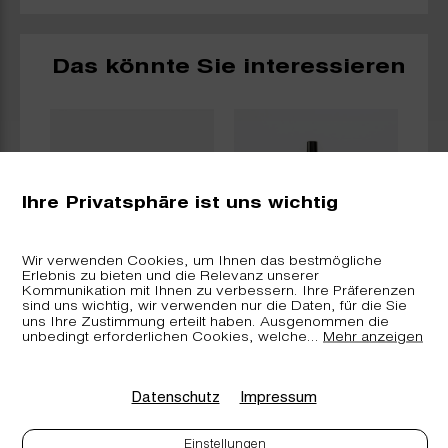
Das könnte Sie interessieren
Ihre Privatsphäre ist uns wichtig
Wir verwenden Cookies, um Ihnen das bestmögliche
Erlebnis zu bieten und die Relevanz unserer
oma
arverei.ch -
arverei.ch -
Kommunikation mit Ihnen zu verbessern. Ihre Präferenzen
ohl
Murmeltierölsalbe
Raumduft Bündner
sind uns wichtig, wir verwenden nur die Daten, für die Sie
Bündner Arve
Arve
uns Ihre Zustimmung erteilt haben. Ausgenommen die
unbedingt erforderlichen Cookies, welche
...
Mehr anzeigen
Datenschutz
Impressum
Einstellungen