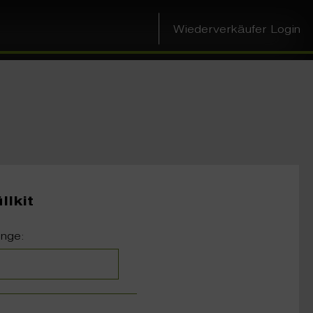
Wiederverkäufer Login
llkit
nge: