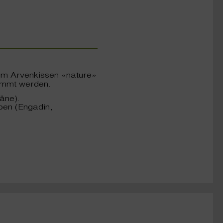
eim Arvenkissen «nature»
timmt werden.
äne).
pen (Engadin,