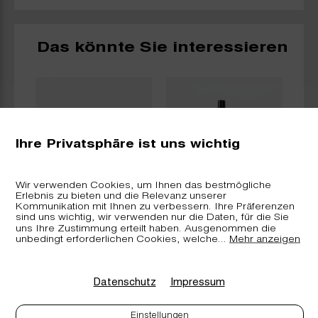
Das könnte Sie interessieren
Ihre Privatsphäre ist uns wichtig
Wir verwenden Cookies, um Ihnen das bestmögliche
Erlebnis zu bieten und die Relevanz unserer
oma
arverei.ch -
arverei.ch -
Kommunikation mit Ihnen zu verbessern. Ihre Präferenzen
ohl
Murmeltierölsalbe
Raumduft Bündner
sind uns wichtig, wir verwenden nur die Daten, für die Sie
Bündner Arve
Arve
uns Ihre Zustimmung erteilt haben. Ausgenommen die
unbedingt erforderlichen Cookies, welche
...
Mehr anzeigen
Datenschutz
Impressum
Einstellungen